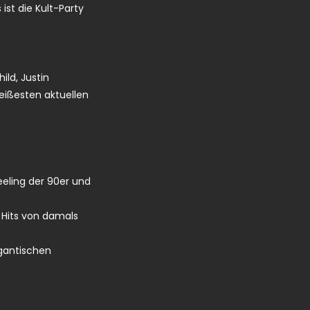
ist die Kult-Party
ild, Justin
heißesten aktuellen
eeling der 90er und
n Hits von damals
igantischen