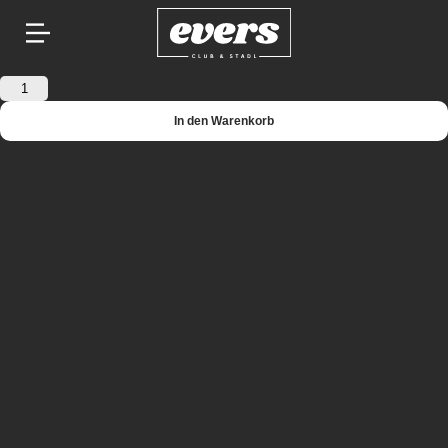
Springe
Eristoff
zum
ice
Inhalt
Menge
In den Warenkorb