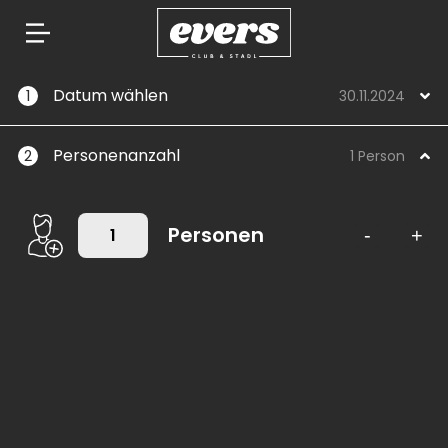
Springe
Datum wählen
1
30.11.2024
zum
Inhalt
Personenanzahl
2
1 Person
Personen