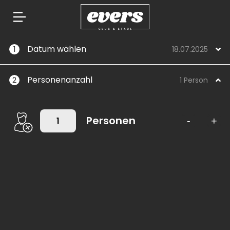
Springe
Datum wählen
1
18.07.2025
zum
Inhalt
Personenanzahl
2
1 Person
Personen