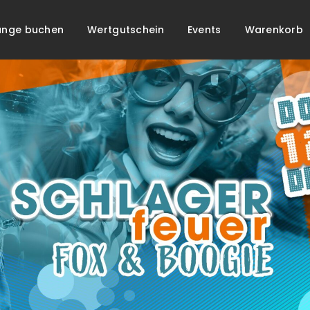
unge buchen
Wertgutschein
Events
Warenkorb