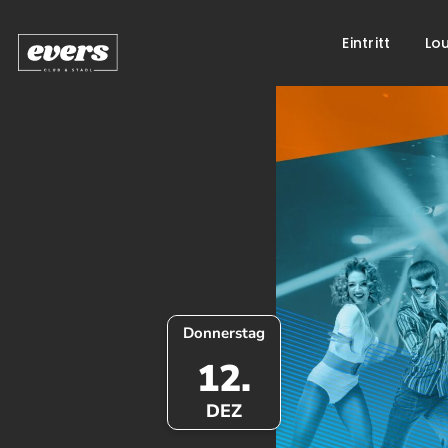
Eintritt
Lo
Springe
zum
Inhalt
Donnerstag
12.
DEZ