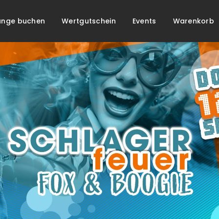
unge buchen
Wertgutschein
Events
Warenkorb