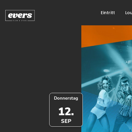
Eintritt
Lo
Springe
zum
Inhalt
Donnerstag
12.
SEP