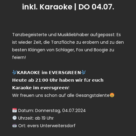
inkl. Karaoke | DO 04.07.
Tanzbegeisterte und Musikliebhaber aufgepasst: Es
ist wieder Zeit, die Tanzfläche zu erobern und zu den
besten Klängen von Schlager, Fox und Boogie zu
feiern!
𝗞𝗔𝗥𝗔𝗢𝗞𝗘 𝗶𝗺 𝗘𝗩𝗘𝗥𝗦𝗚𝗥𝗘𝗘𝗡
𝗛𝗲𝘂𝘁𝗲 𝗮𝗯 𝟮𝟭:𝟬𝟬 𝗨𝗵𝗿 𝗵𝗮𝗯𝗲𝗻 𝘄𝗶𝗿 𝗳ü𝗿 𝗲𝘂𝗰𝗵
𝗞𝗮𝗿𝗮𝗼𝗸𝗲 𝗶𝗺 𝗲𝘃𝗲𝗿𝘀𝗴𝗿𝗲𝗲𝗻!
Wir freuen uns schon auf alle Gesangstalente
Datum: Donnerstag, 04.07.2024
Uhrzeit: ab 19 Uhr
Ort: evers Unterweitersdorf