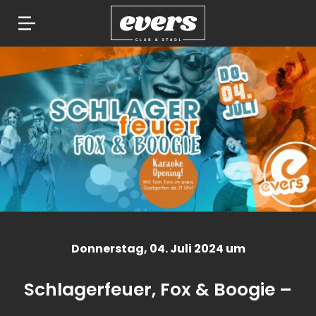
Springe
zum
Inhalt
Donnerstag
, 04. Juli 2024 um
Schlagerfeuer, Fox & Boogie –