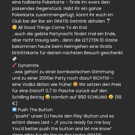
eine halbierte Pokerkarte – finde im evers dein
passendes Gegenstück. Habt ihr ein ganze
Pokerkarte zusammengefügt, könnt ihr euch im
Club bei der Bar ein GRATIS Getränk abholen
All Good Things Come To An End
…auch die geilste Partynacht findet mal ein Ende,
aber nicht traurig sein… denn die LETZTEN 10 Gäste
bekommen heute beim Heimgehen eine Gratis
Eintrittskarte für deinen nächsten Besuch geschenkt
Dynamite
…was gehört zu einer bombastischen Stimmung
und zu einer 2000er Party noch dazu? RICHTIG –
eine Vodka Aktion wie früher
Wir setzen den Preis
für eine Eristoff 0,7 ltr Flasche zurück auf den
Schilling Betrag
nämlich auf 890 SCHILLING
(65
€)
Push The Button
…“pusht“ unser DJ heute den Play-Button und es
ertönt dieses Lied – „If you’re ready for me boy
You’d better push the button and let me know“
dann gibts für die Dauer des Liedes GRATIS