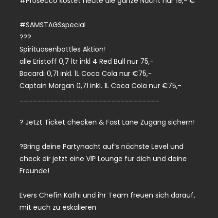
#Prosecco kostet heute die ganze Nacht nur 19,- €
#SAMSTAGSspecial
???
Spirituosenbottles Aktion!
alle Eristoff 0,7 ltr inkl 4 Red Bull nur 75,-
Bacardi 0,7l inkl. 1L Coca Cola nur €75,-
Captain Morgan 0,7l inkl. 1L Coca Cola nur €75,-
________________________________
? Jetzt Ticket checken & Fast Lane Zugang sichern!
?Bring deine Partynacht auf’s nächste Level und
check dir jetzt eine VIP Lounge für dich und deine
Freunde!
Evers Chefin Kathi und ihr Team freuen sich darauf,
mit euch zu eskalieren