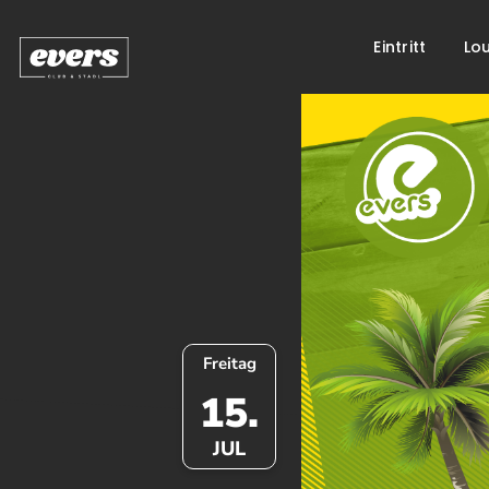
Eintritt
Lo
Springe
zum
Inhalt
Freitag
15.
JUL