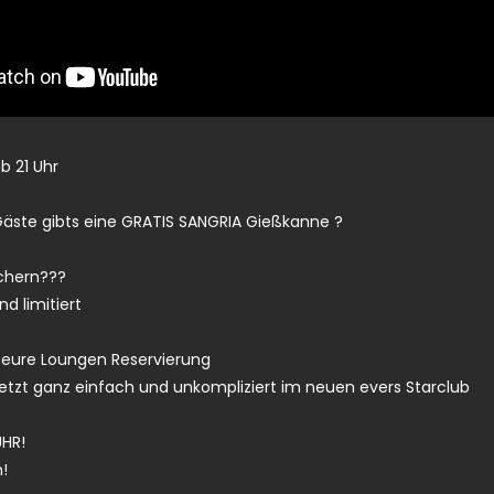
b 21 Uhr
 Gäste gibts eine GRATIS SANGRIA Gießkanne ?
ichern???
nd limitiert
 eure Loungen Reservierung
etzt ganz einfach und unkompliziert im neuen evers Starclub
HR!
n!