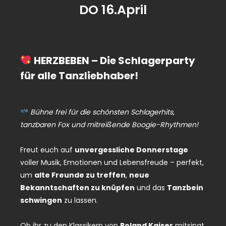
DO 16.April
HERZBEBEN – Die Schlagerparty
für alle Tanzliebhaber!
Bühne frei für die schönsten Schlagerhits,
tanzbaren Fox und mitreißende Boogie-Rhythmen!
Freut euch auf
unvergessliche Donnerstage
voller Musik, Emotionen und Lebensfreude – perfekt,
um
alte Freunde zu treffen
,
neue
Bekanntschaften zu knüpfen
und das
Tanzbein
schwingen
zu lassen.
Ob ihr zu den Klassikern von
Roland Kaiser
mitsingt,