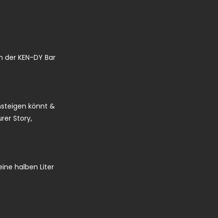
n der KEN-DY Bar
insteigen könnt &
rer Story,
ine halben Liter