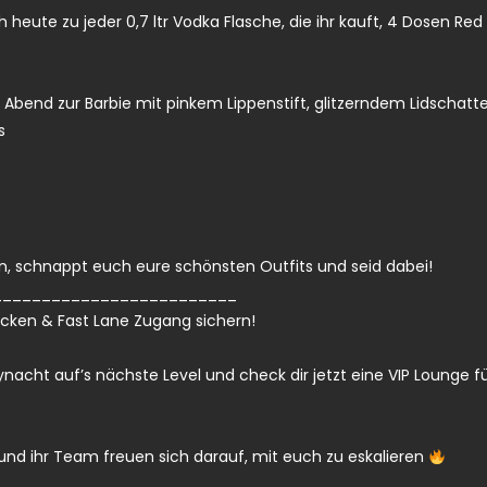
heute zu jeder 0,7 ltr Vodka Flasche, die ihr kauft, 4 Dosen Red
m Abend zur Barbie mit pinkem Lippenstift, glitzerndem Lidschatt
s
n, schnappt euch eure schönsten Outfits und seid dabei!
_________________________
ecken & Fast Lane Zugang sichern!
ynacht auf’s nächste Level und check dir jetzt eine VIP Lounge f
 und ihr Team freuen sich darauf, mit euch zu eskalieren