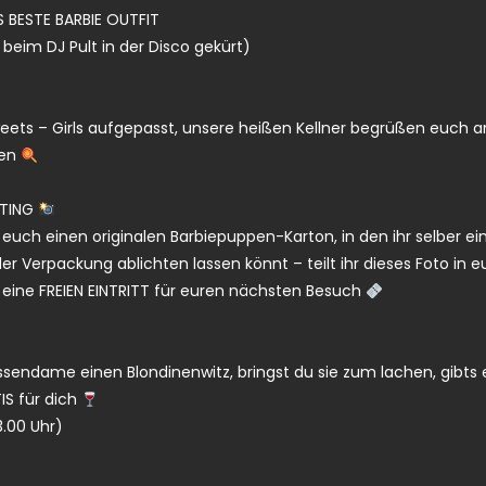
 BESTE BARBIE OUTFIT
beim DJ Pult in der Disco gekürt)
eets – Girls aufgepasst, unsere heißen Kellner begrüßen euch a
ien
TING
ür euch einen originalen Barbiepuppen-Karton, in den ihr selber e
der Verpackung ablichten lassen könnt – teilt ihr dieses Foto in eu
eine FREIEN EINTRITT für euren nächsten Besuch
ssendame einen Blondinenwitz, bringst du sie zum lachen, gibts e
IS für dich
3.00 Uhr)