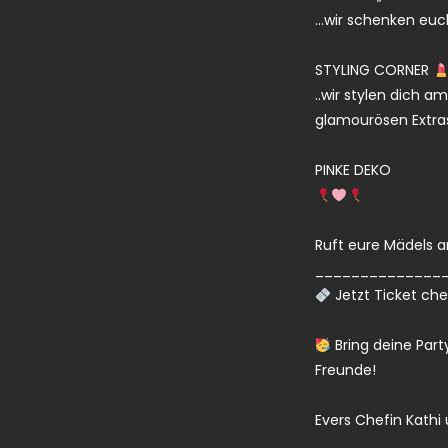
…wir schenken euch 
STYLING CORNER
..wir stylen dich a
glamourösen Extra
PINKE DEKO
Ruft eure Mädels a
______________
Jetzt Ticket ch
Bring deine Part
Freunde!
Evers Chefin Kathi