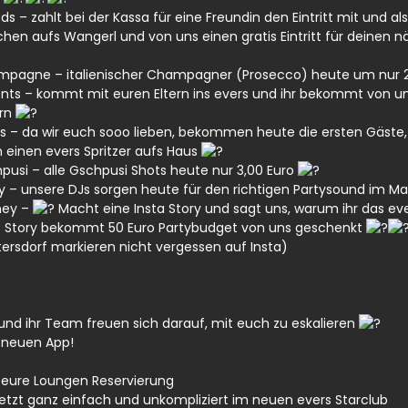
nds
– zahlt bei der Kassa für eine Freundin den Eintritt mit und
sschen aufs Wangerl und von uns einen gratis Eintritt für deinen
mpagne
– italienischer Champagner (Prosecco) heute um nur 2
nts
– kommt mit euren Eltern ins evers und ihr bekommt von un
ern
s
– da wir euch sooo lieben, bekommen heute die ersten Gäste, d
 einen evers Spritzer aufs Haus
pusi
– alle Gschpusi Shots heute nur 3,00 Euro
y
– unsere DJs sorgen heute für den richtigen Partysound im Ma
ey
–
Macht eine Insta Story und sagt uns, warum ihr das ever
 Story bekommt 50 Euro Partybudget von uns geschenkt
rsdorf markieren nicht vergessen auf Insta)
 und ihr Team freuen sich darauf, mit euch zu eskalieren
r neuen App!
 eure Loungen Reservierung
etzt ganz einfach und unkompliziert im neuen evers Starclub