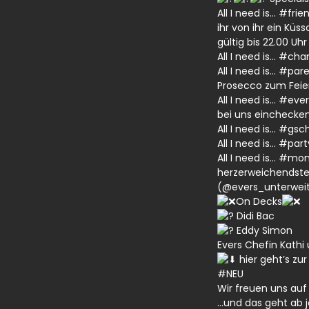
All I need is…
#frie
ihr von ihr ein Kü
gültig bis 22.00 Uhr
All I need is…
#cha
All I need is…
#pare
Prosecco zum Fei
All I need is…
#ever
bei uns einchecken
All I need is…
#gsch
All I need is…
#part
All I need is…
#mon
herzerweichendste
(@evers_unterweite
On Decks
Didi Bac
Eddy Simon
Evers Chefin Kathi
hier geht’s zu
#NEU
Wir freuen uns auf
…und das geht ab j