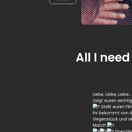
All I need
Liebe, Liebe, Liebe
Zeigt euren wichti
Stellt euren F
Ihr bekommt von d
Gegenstück und wi
Match
Special