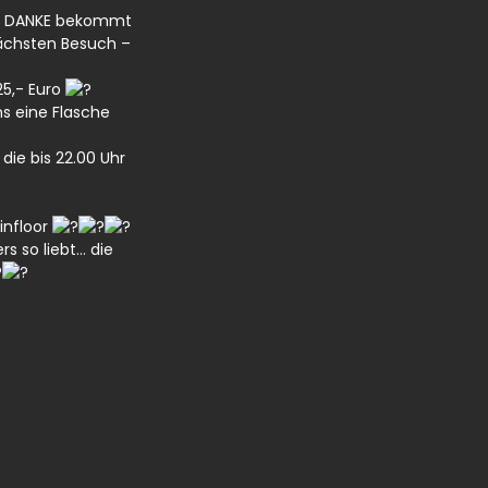
 als DANKE bekommt
 nächsten Besuch –
5,- Euro
s eine Flasche
ie bis 22.00 Uhr
infloor
s so liebt… die